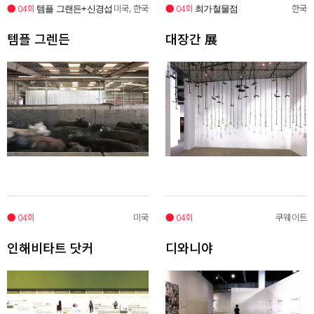
● 04회
미국, 한국
● 04회
한국
템플 그랜든+신경섭
최가철물점
템플 그렌든
대장간 展
● 04회
미국
● 04회
쿠웨이트
인해비타트 닷커
디와니야