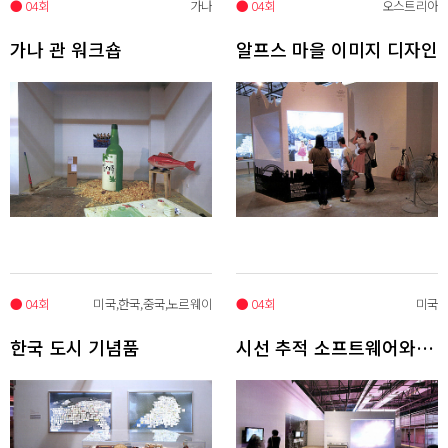
● 04회
가나
● 04회
오스트리아
가나 관 워크숍
알프스 마을 이미지 디자인
● 04회
미국,한국,중국,노르웨이
● 04회
미국
한국 도시 기념품
시선 추적 소프트웨어와 인터페이스