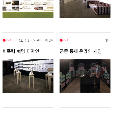
● 04회
미국,한국,중국,노르웨이,이집트
● 04회
영국
비폭력 혁명 디자인
군중 통제 온라인 게임