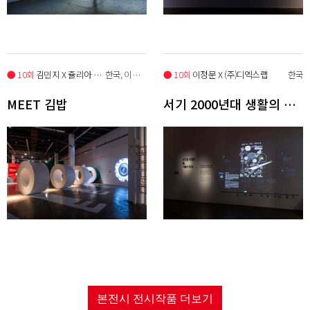
● 10회
김민지 X 쥴리아 네스폴리
한국, 이탈리아
● 10회
이정문 X (주)디엑스랩
한국
MEET 김밥
서기 2000년대 생활의 이모저모
본전시 전시작품 더보기