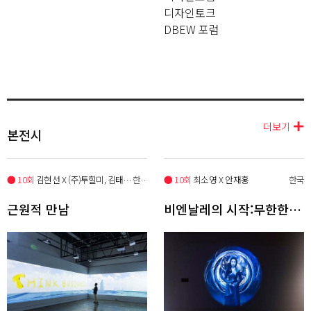
디자인토크
DBEW 포럼
더보기
본전시
● 10회
김현선 X (주)투힐미, 김태형, 장
한국
● 10회
최소영 X 안재홍
한국
근원적 만남
비엔날레의 시작:무한한 지평선을 향하여