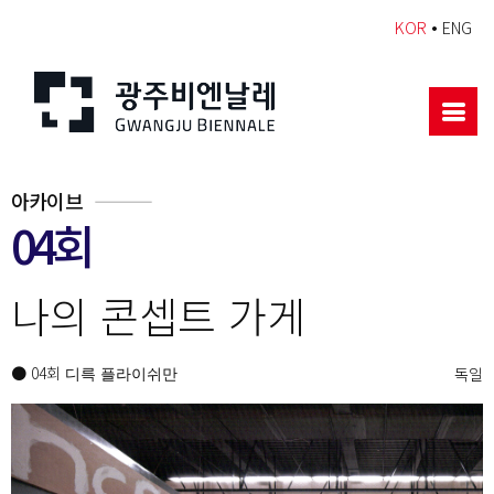
•
KOR
ENG
아카이브
04회
나의 콘셉트 가게
● 04회
독일
디륵 플라이쉬만